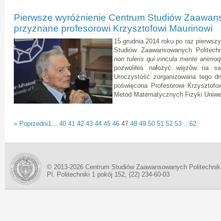
Pierwsze wyróżnienie Centrum Studiów Zaawa
przyznane profesorowi Krzysztofowi Maurinowi
15 grudnia 2014 roku po raz pierwsz
Studiów Zaawansowanych Politech
non tuleris qui vincula mente animo
pozwoliłeś nałożyć więzów na s
Uroczystość zorganizowana tego dn
poświęcona Profesorowi Krzysztofow
Metod Matematycznych Fizyki Uniwe
« Poprzedni
1
...
40
41
42
43
44
45
46
47
48
49
50
51
52
53
...
62
© 2013-2026 Centrum Studiów Zaawansowanych Politechnik
Pl. Politechniki 1 pokój 152, (22) 234-60-03