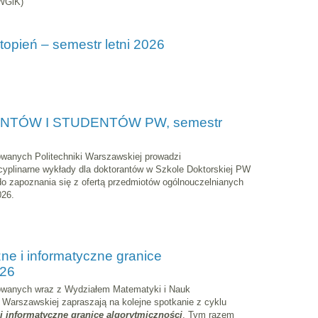
(WGiK)
 stopień – semestr letni 2026
TÓW I STUDENTÓW PW, semestr
anych Politechniki Warszawskiej prowadzi
yplinarne wykłady dla doktorantów w Szkole Doktorskiej PW
do zapoznania się z ofertą przedmiotów ogólnouczelnianych
026.
 i informatyczne granice
026
wanych wraz z Wydziałem Matematyki i Nauk
i Warszawskiej zapraszają na kolejne spotkanie z cyklu
 informatyczne granice algorytmiczności
. Tym razem