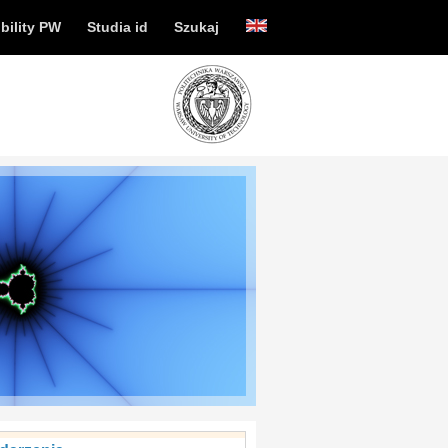
bility PW
Studia id
Szukaj