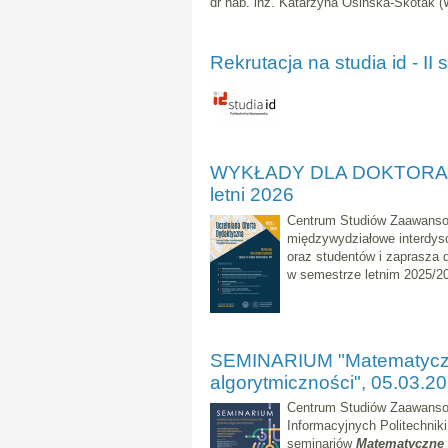
dr hab. inż. Katarzyna Osińska-Skotak 
Rekrutacja na studia id - II
WYKŁADY DLA DOKTORAN
letni 2026
Centrum Studiów Zaawansow
międzywydziałowe interdysc
oraz studentów i zaprasza 
w semestrze letnim 2025/2
SEMINARIUM "Matematyczne
algorytmiczności", 05.03.2
Centrum Studiów Zaawanso
Informacyjnych Politechnik
seminariów
Matematyczne i