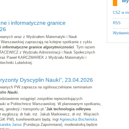
Wy
CSZ w m
 i informatyczne granice
RSS
026
Wydawni
wanych wraz z Wydziałem Matematyki i Nauk
i Warszawskiej zapraszają na kolejne spotkanie z cyklu
 informatyczne granice algorytmiczności
. Tym razem
TACEWICZ z Wydziału Administracji i Nauk Społecznych
j oraz Paweł KARCZMAREK z Wydziału Matematyki i
techniki Lubelskiej.
ryzonty Dyscyplin Nauki", 23.04.2026
wanych PW zaprasza na ogólnouczelniane seminarium
plin Nauki
.
edstawienie osiągnięć zespołów reprezentujących
auki w Politechnice Warszawskiej. W planowanym spotkaniu,
j, geodezji i transportu pt."
Jak technologia odkrywa
t wygłoszą: dr hab. inż. Jakub Markiewicz, dr inż. Wojciech
WGiK PW), koreferentkami będą: mgr
Agnieszka Bocheńska
sandra Janus
(Fundacja Zapomniane), moderatorką będzie