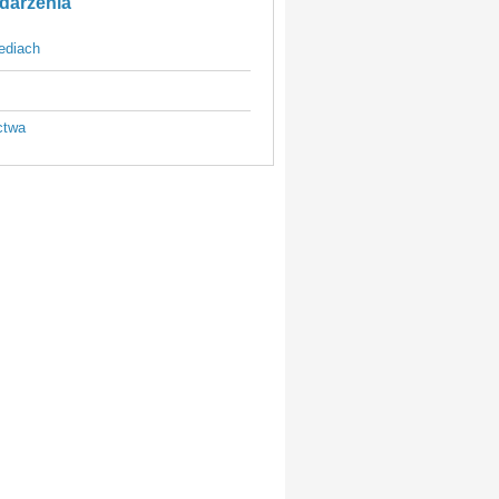
darzenia
ediach
ctwa