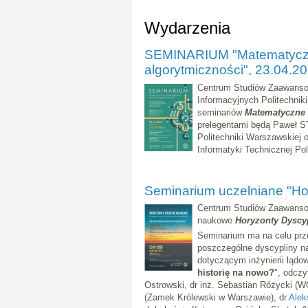
Wydarzenia
SEMINARIUM "Matematyczne
algorytmiczności", 23.04.2
Centrum Studiów Zaawanso
Informacyjnych Politechnik
seminariów
Matematyczne i
prelegentami będą Paweł S
Politechniki Warszawskie
Informatyki Technicznej Poli
Seminarium uczelniane "Ho
Centrum Studiów Zaawanso
naukowe
Horyzonty Dyscy
Seminarium ma na celu prz
poszczególne dyscypliny n
dotyczącym inżynierii lądowe
historię na nowo?
", odczy
Ostrowski, dr inż. Sebastian Różycki (
(Zamek Królewski w Warszawie), dr
Alek