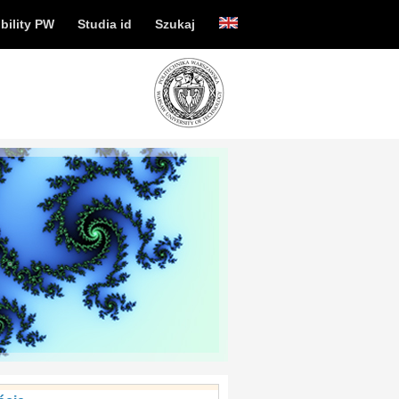
bility PW
Studia id
Szukaj