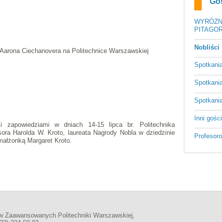
Go
WYRÓŻN
PITAGOR
Nobliści
 Aarona Ciechanovera na Politechnice Warszawskiej
Spotkani
Spotkani
Spotkani
Inni gośc
i zapowiedziami w dniach 14-15 lipca br. Politechnika
ora Harolda W. Kroto, laureata Nagrody Nobla w dziedzinie
Profesoro
małżonką Margaret Kroto.
w Zaawansowanych Politechniki Warszawskiej,