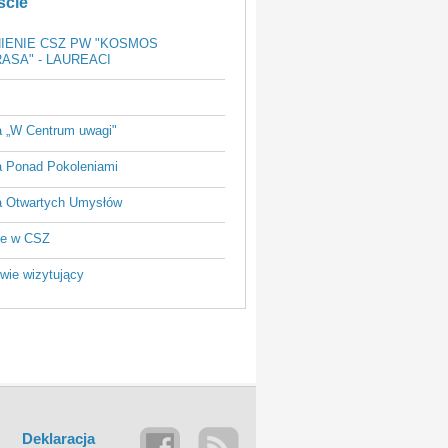
ście
IENIE CSZ PW "KOSMOS
ASA" - LAUREACI
a „W Centrum uwagi"
a Ponad Pokoleniami
a Otwartych Umysłów
ie w CSZ
wie wizytujący
Deklaracja