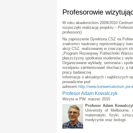
Profesorowie wizytują
W roku akademickim 2009/2010 Centru
rozpoczęło realizację projektu – Profesor
professors).
Na zaproszenie Dyrektora CSZ na Polit
znakomici naukowcy reprezentujący świ
akcji CSZ, realizowanej w znaczącym st
„Program Rozwojowy Politechniki Warszaw
płaszczyzny spotkania studentów z wyb
Organizowane wykłady, seminaria i spotk
rozwijaniu zainteresowań słuchaczy, a ta
pracy badawczej.
Informacje o aktualnych i najbliższych w
prowadzone pod
adresem:
http://www.konwersatorium.pw.ed
Profesor Adam Kowalczyk
Wizyta w PW: marzec 2015
Profesor Adam Kowalcz
University of Melbourne,
matematyki, fizyki, sztuc
medycynie oraz biologii.