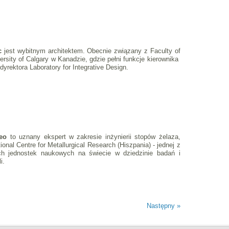
c
jest wybitnym architektem. Obecnie związany z Faculty of
ersity of Calgary w Kanadzie, gdzie pełni funkcje kierownika
dyrektora Laboratory for Integrative Design.
teo
to uznany ekspert w zakresie inżynierii stopów żelaza,
ional Centre for Metallurgical Research (Hiszpania) - jednej z
ch jednostek naukowych na świecie w dziedzinie badań i
stali.
Następny »