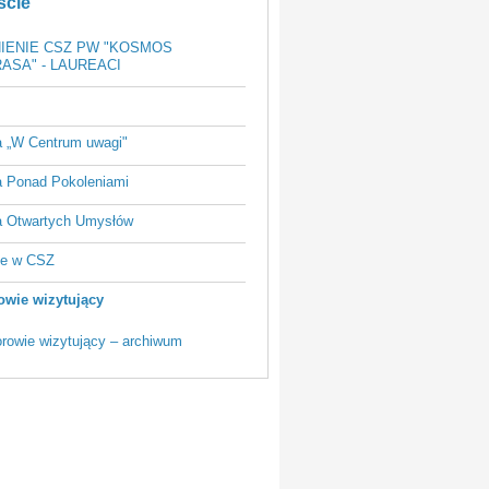
ście
IENIE CSZ PW "KOSMOS
ASA" - LAUREACI
a „W Centrum uwagi"
a Ponad Pokoleniami
a Otwartych Umysłów
ie w CSZ
owie wizytujący
orowie wizytujący – archiwum