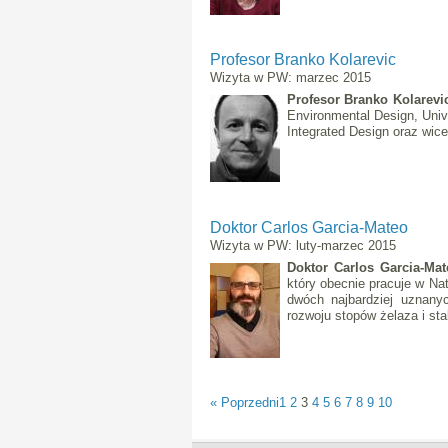
Profesor Branko Kolarevic
Wizyta w PW: marzec 2015
Profesor Branko Kolarevi
Environmental Design, Univ
Integrated Design oraz wice
Doktor Carlos Garcia-Mateo
Wizyta w PW: luty-marzec 2015
Doktor Carlos Garcia-Ma
który obecnie pracuje w Nat
dwóch najbardziej uznany
rozwoju stopów żelaza i 
« Poprzedni
1
2
3
4
5
6
7
8
9
10