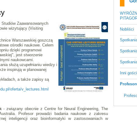
Go
cy
WYRÓŻN
PITAGOR
m Studiów Zaawansowanych
owie wizytujący (Visiting
Nobliści
Spotkani
echnice Warszawskiej goszczą
atowe ośrodki naukowe. Celem
opniu dzięki programowi
Spotkani
skiej", jest stworzenie
itnymi naukowcami.
Spotkani
ania służą uzupełnianiu wiedzy i
kże inspirują w planowanej
Inni gośc
ykładach, a także zapisy są
Profesor
u.pl/oferta/v_lectures.html
Profes
yk
- związany obecnie z Centre for Neural Engineering, The
 Australia. Profesor prowadzi badania naukowe z zakresu
znej inteligencji oraz bioinformatyki w zastosowaniach w