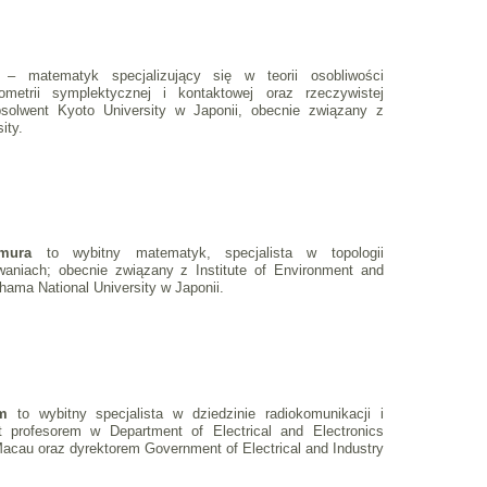
a
– matematyk specjalizujący się w teorii osobliwości
metrii symplektycznej i kontaktowej oraz rzeczywistej
absolwent Kyoto University w Japonii, obecnie związany z
ity.
imura
to wybitny matematyk, specjalista w topologii
owaniach; obecnie związany z Institute of Environment and
hama National University w Japonii.
am
to wybitny specjalista w dziedzinie radiokomunikacji i
st profesorem w Department of Electrical and Electronics
 Macau oraz dyrektorem Government of Electrical and Industry