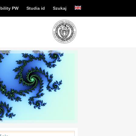
bility PW
Studia id
Szukaj