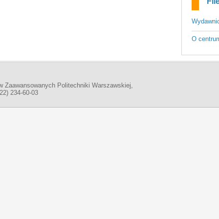
Fil
Wydawni
O centru
w Zaawansowanych Politechniki Warszawskiej,
(22) 234-60-03