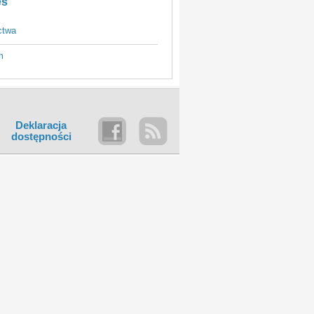
es
ctwa
m
Deklaracja
dostępności