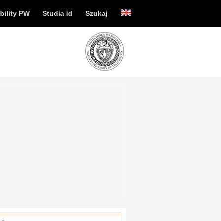
bility PW
Studia id
Szukaj