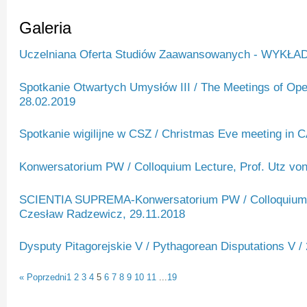
Galeria
Uczelniana Oferta Studiów Zaawansowanych - WYKŁAD
Spotkanie Otwartych Umysłów III / The Meetings of Open
28.02.2019
Spotkanie wigilijne w CSZ / Christmas Eve meeting in 
Konwersatorium PW / Colloquium Lecture, Prof. Utz vo
SCIENTIA SUPREMA-Konwersatorium PW / Colloquium L
Czesław Radzewicz, 29.11.2018
Dysputy Pitagorejskie V / Pythagorean Disputations V /
« Poprzedni
1
2
3
4
5
6
7
8
9
10
11
...
19