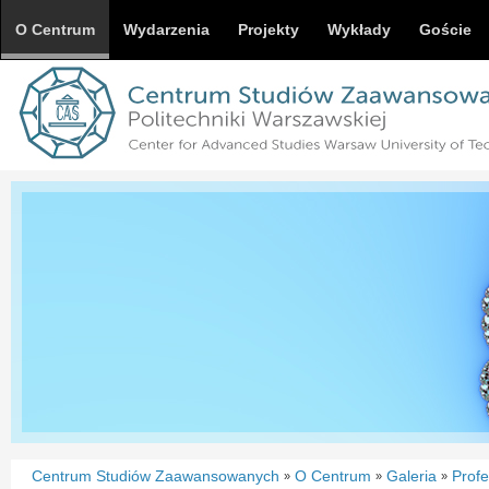
O Centrum
Wydarzenia
Projekty
Wykłady
Goście
Centrum Studiów Zaawansowanych
O Centrum
Galeria
Profe
»
»
»