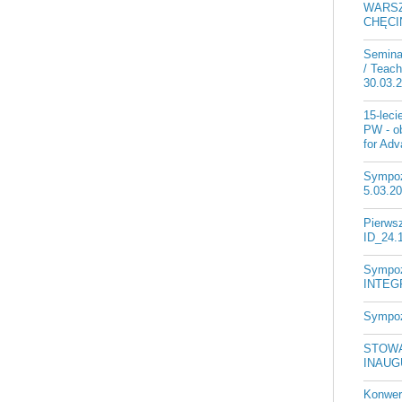
WARSZ
CHĘCIN
Semina
/ Teach
30.03.
15-lec
PW - ob
for Ad
Sympoz
5.03.2
Pierws
ID_24.
Sympo
INTEGR
Sympoz
STOWA
INAUG
Konwer