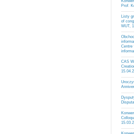
Konwer
Prof. K
Listy g
of cong
WUT, 1
Obchod
informa
Centre
informa
CAS W
Creatio
15.04.
Uroczy
Annive
Dysputy
Disputa
Konwers
Colloqu
15.03.
Konwers