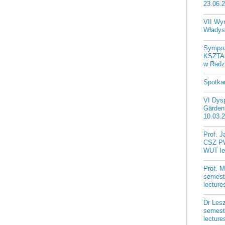
23.06.
VII Wy
Władys
Sympo
KSZTA
w Radzi
Spotka
VI Dysp
Gärdenf
10.03.
Prof. J
CSZ PW
WUT le
Prof. 
semest
lectur
Dr Les
semest
lectur