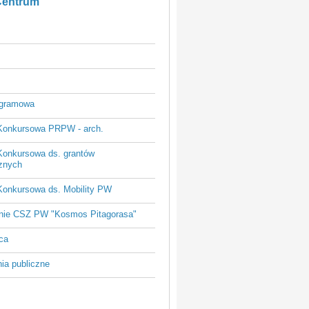
Centrum
ogramowa
Konkursowa PRPW - arch.
Konkursowa ds. grantów
znych
Konkursowa ds. Mobility PW
nie CSZ PW "Kosmos Pitagorasa"
ca
ia publiczne