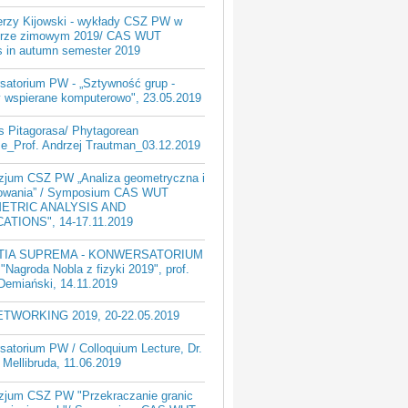
Jerzy Kijowski - wykłady CSZ PW w
rze zimowym 2019/ CAS WUT
es in autumn semester 2019
satorium PW - „Sztywność grup -
 wspierane komputerowo", 23.05.2019
 Pitagorasa/ Phytagorean
se_Prof. Andrzej Trautman_03.12.2019
jum CSZ PW „Analiza geometryczna i
owania” / Symposium CAS WUT
ETRIC ANALYSIS AND
ATIONS", 14-17.11.2019
TIA SUPREMA - KONWERSATORIUM
"Nagroda Nobla z fizyki 2019", prof.
Demiański, 14.11.2019
ETWORKING 2019, 20-22.05.2019
satorium PW / Colloquium Lecture, Dr.
Mellibruda, 11.06.2019
jum CSZ PW "Przekraczanie granic