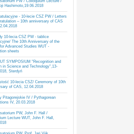
satorium PW / Colloquium Lecture /
oji Hashimoto,19.06.2018
ratulacyjne - 10-lecie CSZ PW / Letters
ratulation – 10th anniversary of CAS
2.04.2018
y 10-lecia CSZ PW - tablice
cyjne/ The 10th Anniversary of the
 for Advanced Studies WUT -
tion sheets
UT SYMPOSIUM "Recognition and
n in Science and Technology",13-
2018, Sterdyń
stość 10-lecia CSZ/ Ceremony of 10th
rsary of CAS, 12.04.2018
 Pitagorejskie IV / Pythagorean
tions IV, 20.03.2018
atorium PW, John F. Hall /
ium Lecture WUT, John F. Hall,
2018
atorium PW, Prof. Jari Viik,