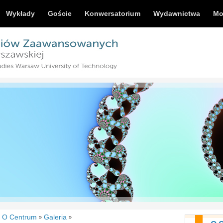
Wykłady
Goście
Konwersatorium
Wydawnictwa
Mo
O Centrum
Galeria
»
»
»