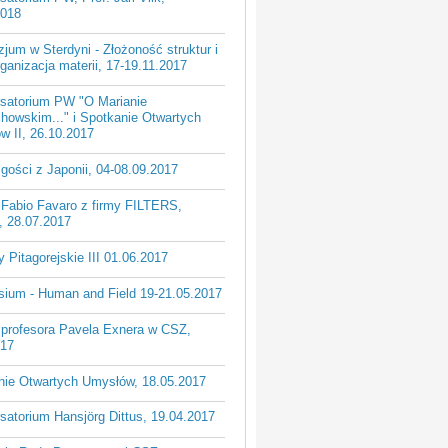
2018
um w Sterdyni - Złożoność struktur i
anizacja materii, 17-19.11.2017
satorium PW "O Marianie
howskim..." i Spotkanie Otwartych
w II, 26.10.2017
gości z Japonii, 04-08.09.2017
 Fabio Favaro z firmy FILTERS,
, 28.07.2017
 Pitagorejskie III 01.06.2017
ium - Human and Field 19-21.05.2017
 profesora Pavela Exnera w CSZ,
017
nie Otwartych Umysłów, 18.05.2017
atorium Hansjörg Dittus, 19.04.2017