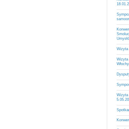
18.01.
Sympozj
samoorg
Konwer
Smoluc
Umysłó
Wizyta 
Wizyta
Włochy
Dysputy
Sympos
Wizyta
5.05.2
Spotka
Konwers