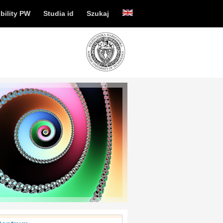
bility PW
Studia id
Szukaj