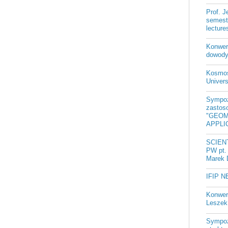
Prof. 
semest
lectur
Konwer
dowody
Kosmos
Univer
Sympoz
zastos
"GEOM
APPLIC
SCIEN
PW pt. 
Marek 
IFIP N
Konwer
Leszek 
Sympoz