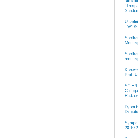
strukt
"Trespa
Sandom
Uczeln
- WYKŁ
Spotka
Meeting
Spotkan
meetin
Konwer
Prof. U
SCIEN
Colloqu
Radzew
Dysputy
Disputa
Sympozj
28.10.