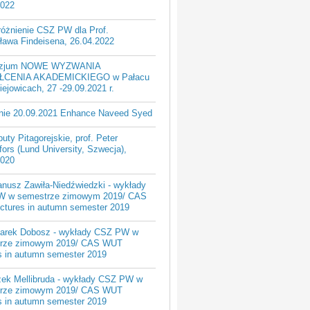
2022
różnienie CSZ PW dla Prof.
ława Findeisena, 26.04.2022
zjum NOWE WYZWANIA
ŁCENIA AKADEMICKIEGO w Pałacu
ejowicach, 27 -29.09.2021 r.
nie 20.09.2021 Enhance Naveed Syed
uty Pitagorejskie, prof. Peter
ors (Lund University, Szwecja),
2020
anusz Zawiła-Niedźwiedzki - wykłady
 w semestrze zimowym 2019/ CAS
ctures in autumn semester 2019
Marek Dobosz - wykłady CSZ PW w
rze zimowym 2019/ CAS WUT
es in autumn semester 2019
zek Mellibruda - wykłady CSZ PW w
rze zimowym 2019/ CAS WUT
es in autumn semester 2019