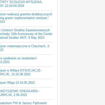
TATY ŚCISŁEGO MYŚLENIA,
Y, 22-24.04.2024
rium realizacji grantów dydaktycznych
ing grants implementation seminar /
2023
ie Centrum Studiów Zaawansowanych
chody/ 15th Anniversary of the Center
vanced Studies WUT, 9 May 2023
jum matematyczne w Chęcinach, 2-
023
ze spotkanie ze studentami
10.2022
zjum w Wildze DYSOCJACJE-
ACJE, 12-15.09.2022
jum Wilga 12-14.05.2022
RZYSZENIE SINGULARIS -
URACJA, 2.06.2022
satorium PW dr Janusz Pętkowski