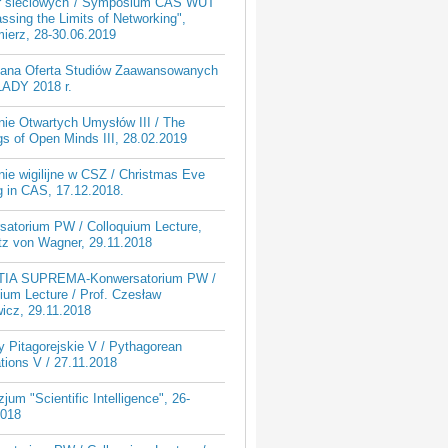
ur sieciowych"/ Symposium CAS WUT
ssing the Limits of Networking",
ierz, 28-30.06.2019
iana Oferta Studiów Zaawansowanych
ADY 2018 r.
nie Otwartych Umysłów III / The
s of Open Minds III, 28.02.2019
ie wigilijne w CSZ / Christmas Eve
g in CAS, 17.12.2018.
satorium PW / Colloquium Lecture,
tz von Wagner, 29.11.2018
TIA SUPREMA-Konwersatorium PW /
ium Lecture / Prof. Czesław
icz, 29.11.2018
 Pitagorejskie V / Pythagorean
tions V / 27.11.2018
um "Scientific Intelligence", 26-
2018