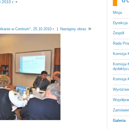
O 
.2010 r.
»
Misja
Dyrekcja
»
tkanie w Centrum", 25.10.2010 r.
|
Następny obraz
Zespół
Rada Pr
Komisja 
Komisja 
dydaktyc
Komisja 
Wyróżnie
Współpra
Zamówien
Galeria