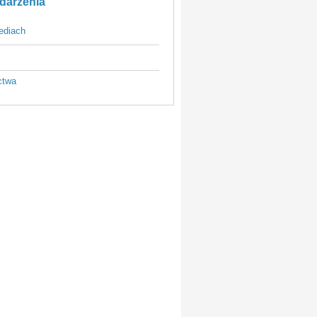
darzenia
ediach
ctwa