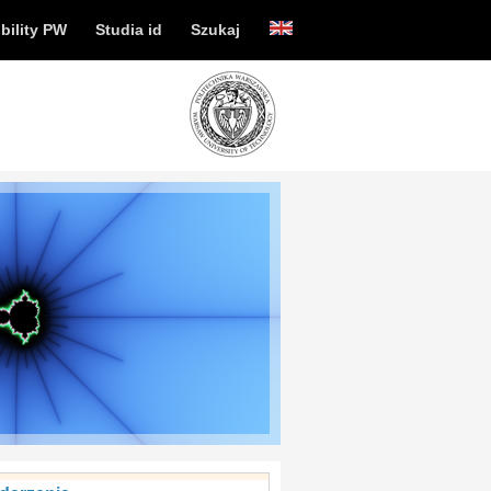
bility PW
Studia id
Szukaj