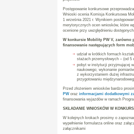
Postępowanie konkursowe przeprowadza
Wnioski ocenia Komisja Konkursowa Mob
1 września 2021 r. Wynikiem postępowan
merytorycznych ocen wniosków, które wp
ocenione przy uwzględnieniu dostępnych
W konkursie Mobility PW V, zarówno p
finansowanie następujących form mob
udział w krótkich formach kształ
stażach przemysłowych – (od 5 d
pobyt w instytucji przyjmującej 
naukowego; wykonanie pomiarów 
z wykorzystaniem dużej infrastr
przygotowaniu międzynarodowego
Przed złożeniem wniosków bardzo prosi
PW
oraz
informacjami dodatkowymi z
finansowania wyjazdów w ramach Progr
SKŁADANIE WNIOSKÓW W KONKURSI
W kolejnych krokach prosimy o zapoznan
wypełnienie formularza online oraz załą
załącznikami