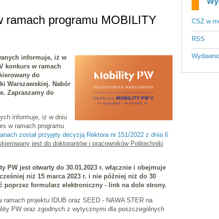
Wy
 w ramach programu MOBILITY
CSZ w m
RSS
Wydawni
nych informuje, iż w
y V konkurs w ramach
skierowany do
ki Warszawskiej. Nabór
ie. Zapraszamy do
h informuje, iż w dniu
kurs w ramach programu
nach został przyjęty decyzją Rektora nr 151/2022 z dnia 6
kierowany jest do doktorantów i pracowników Politechniki
 PW jest otwarty do 30.01.2023 r. włącznie i obejmuje
ześniej niż 15 marca 2023 r. i nie później niż do 30
 poprzez formularz elektroniczny - link na dole strony.
y w ramach projektu IDUB oraz SEED - NAWA STER na
lity PW oraz zgodnych z wytycznymi dla poszczególnych