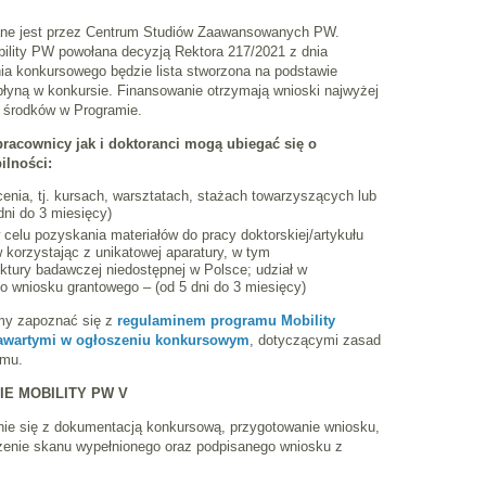
ne jest przez Centrum Studiów Zaawansowanych PW.
ility PW powołana decyzją Rektora 217/2021 z dnia
ia konkursowego będzie lista stworzona na podstawie
łyną w konkursie. Finansowanie otrzymają wnioski najwyżej
 środków w Programie.
racownicy jak i doktoranci mogą ubiegać się o
ilności:
cenia, tj. kursach, warsztatach, stażach towarzyszących lub
ni do 3 miesięcy)
w celu pozyskania materiałów do pracy doktorskiej/artykułu
korzystając z unikatowej aparatury, w tym
uktury badawczej niedostępnej w Polsce; udział w
 wniosku grantowego – (od 5 dni do 3 miesięcy)
my zapoznać się z
regulaminem programu Mobility
awartymi w ogłoszeniu konkursowym
, dotyczącymi zasad
amu.
E MOBILITY PW V
ie się z dokumentacją konkursową, przygotowanie wniosku,
czenie skanu wypełnionego oraz podpisanego wniosku z