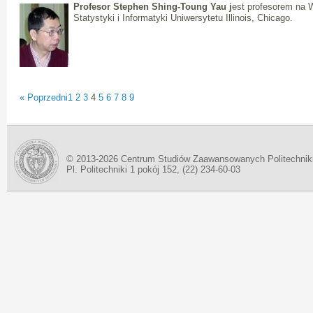
Profesor Stephen Shing-Toung Yau j
est profesorem na 
Statystyki i Informatyki Uniwersytetu Illinois, Chicago.
« Poprzedni
1
2
3
4
5
6
7
8
9
© 2013-2026 Centrum Studiów Zaawansowanych Politechnik
Pl. Politechniki 1 pokój 152, (22) 234-60-03