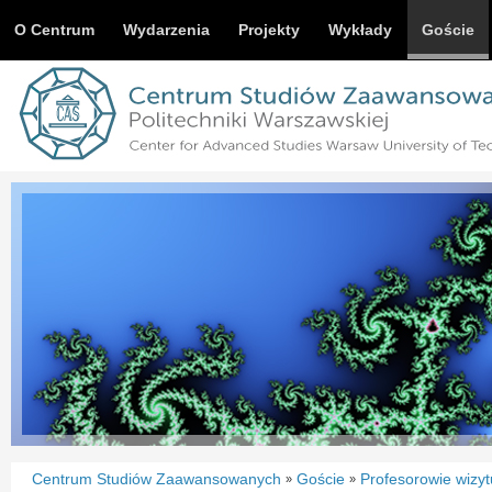
O Centrum
Wydarzenia
Projekty
Wykłady
Goście
Centrum Studiów Zaawansowanych
Goście
Profesorowie wizyt
»
»