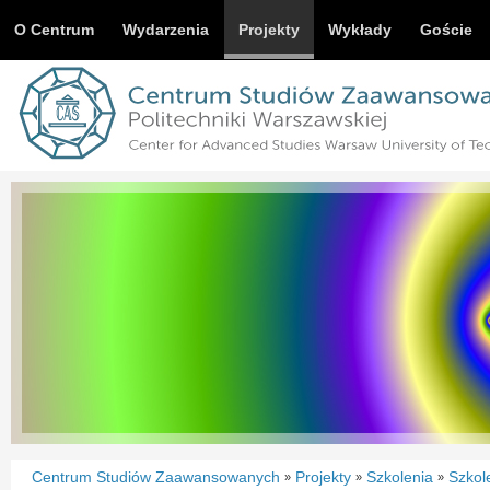
O Centrum
Wydarzenia
Projekty
Wykłady
Goście
Centrum Studiów Zaawansowanych
Projekty
Szkolenia
Szkol
»
»
»