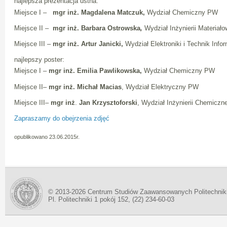
najlepsza prezentacja ustna:
Miejsce I –
mgr inż. Magdalena Matczuk,
Wydział Chemiczny PW
Miejsce II –
mgr inż.
Barbara Ostrowska
,
Wydział Inżynierii Materiał
Miejsce III –
mgr inż.
Artur Janicki,
Wydział Elektroniki i Technik Inf
najlepszy poster:
Miejsce I –
mgr inż. Emilia Pawlikowska,
Wydział Chemiczny PW
Miejsce II–
mgr inż.
Michał Macias
, Wydział Elektryczny PW
Miejsce III–
mgr inż
.
Jan Krzysztoforski
, Wydział Inżynierii Chemiczn
Zapraszamy do obejrzenia zdjęć
opublikowano 23.06.2015r.
© 2013-2026 Centrum Studiów Zaawansowanych Politechnik
Pl. Politechniki 1 pokój 152, (22) 234-60-03