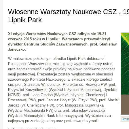
Wiosenne Warsztaty Naukowe CSZ , 19
Lipnik Park
XI edycja Warsztatów Naukowych CSZ odbyła się 19-21
czerwca 2015 roku w Lipniku. Warsztatom przewodniczył
dyrektor Centrum Studiów Zaawansowanych, prof. Stanisław
Janeczko.
W malowniczo położonym ośrodku Lipnik-Park doktoranci
Politechniki Warszawskiej mieli okazję wygłosić referaty ustne
oraz zaprezentować swoje projekty naukowo-badawcze podczas
sesji posterowej. Prezentacje zostały wygłoszone w obecności
szacownego Komitetu Naukowego, w składzie którego znaleźli
się: prof. Stanisław Wincenciak, Prorektor ds. Rozwoju PW, prof.
Krzysztof Kurzydłowski (Wydział Inżynierii Materiałowej, Dyrektor
NCBiR), prof. Leon Gradoń (Wydział Inżynierii Chemicznej i
Procesowej PW), prof. Janusz Hołyst (W. Fizyki PW), prof. Maciej
Jarosz (W. Chemiczny PW), prof. Małgorzata Kujawińska
(Wydział Mechatroniki PW) oraz prof. Stanisław Janeczko
(Wydział Matematyki i Nauk Informacyjnych). Wyróżnienia za
Bros
najlepszą prezentację ustną oraz posterową otrzymali: