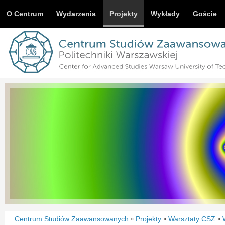
O Centrum
Wydarzenia
Projekty
Wykłady
Goście
Centrum Studiów Zaawansowanych
Projekty
Warsztaty CSZ
»
»
»