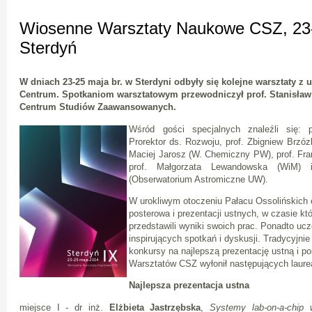
Wiosenne Warsztaty Naukowe CSZ, 23-
Sterdyń
W dniach 23-25 maja br. w Sterdyni odbyły się kolejne warsztaty z
Centrum. Spotkaniom warsztatowym przewodniczył prof. Stanisław 
Centrum Studiów Zaawansowanych.
Wśród gości specjalnych znaleźli się: p
Prorektor ds. Rozwoju, prof. Zbigniew Brzó
Maciej Jarosz (W. Chemiczny PW), prof. Fra
prof. Małgorzata Lewandowska (WiM) i
(Obserwatorium Astromiczne UW).
W urokliwym otoczeniu Pałacu Ossolińskich o
posterowa i prezentacji ustnych, w czasie kt
przedstawili wyniki swoich prac. Ponadto ucz
inspirujących spotkań i dyskusji. Tradycyjnie
konkursy na najlepszą prezentację ustną i p
Warsztatów CSZ wyłonił następujących laure
Najlepsza prezentacja ustna
miejsce I - dr inż.
Elżbieta Jastrzębska
,
Systemy lab-on-a-chip 