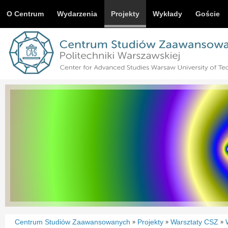
O Centrum
Wydarzenia
Projekty
Wykłady
Goście
Centrum Studiów Zaawansowanych
Projekty
Warsztaty CSZ
»
»
»