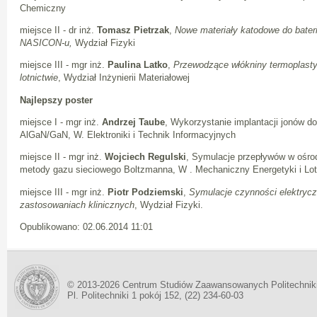
Chemiczny
miejsce II - dr inż.
Tomasz Pietrzak
,
Nowe materiały katodowe do bateri
NASICON-u,
Wydział Fizyki
miejsce III - mgr inż.
Paulina Latko
,
Przewodzące włókniny termoplast
lotnictwie
, Wydział Inżynierii Materiałowej
Najlepszy poster
miejsce I - mgr inż.
Andrzej Taube
, Wykorzystanie implantacji jonów d
AlGaN/GaN, W. Elektroniki i Technik Informacyjnych
miejsce II - mgr inż.
Wojciech Regulski
, Symulacje przepływów w ośr
metody gazu sieciowego Boltzmanna, W . Mechaniczny Energetyki i Lot
miejsce III - mgr inż.
Piotr Podziemski
,
Symulacje czynności elektrycz
zastosowaniach klinicznych
, Wydział Fizyki.
Opublikowano: 02.06.2014 11:01
© 2013-2026 Centrum Studiów Zaawansowanych Politechnik
Pl. Politechniki 1 pokój 152, (22) 234-60-03