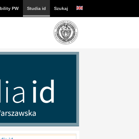
bility PW
Studia id
Szukaj