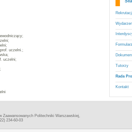
Stu
Rekrutacj
Wydarzen
Interdysc
rzewodniczący;
zelni;
Formular
elni;
rof. uczelni.;
wska;
Dokumen
. uczelni;
Tutorzy
;
Rada Pr
Kontakt
elni
w Zaawansowanych Politechniki Warszawskiej,
(22) 234-60-03