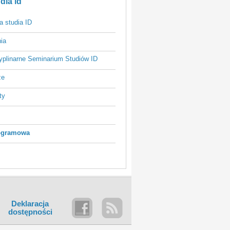
dia id
a studia ID
ia
yplinarne Seminarium Studiów ID
ze
ty
ogramowa
Deklaracja
dostępności