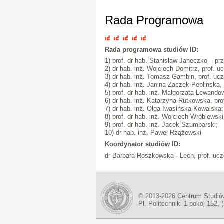
Rada Programowa
Rada programowa studiów ID
:
1) prof. dr hab. Stanisław Janeczko – p
2) dr hab. inż. Wojciech Domitrz, prof. uc
3) dr hab. inż. Tomasz Gambin, prof. ucz
4) dr hab. inż. Janina Zaczek-Peplinska, p
5) prof. dr hab. inż. Małgorzata Lewando
6) dr hab. inż. Katarzyna Rutkowska, prof
7) dr hab. inż. Olga Iwasińska-Kowalska;
8) prof. dr hab. inż. Wojciech Wróblewski
9) prof. dr hab. inż. Jacek Szumbarski;
10) dr hab. inż. Paweł Rzążewski
Koordynator
studiów ID:
dr Barbara Roszkowska - Lech, prof. ucz
© 2013-2026 Centrum Studió
Pl. Politechniki 1 pokój 152, 