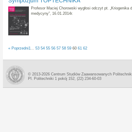
Sympozjum TOPTECHNIKA
Profesor Maciej Chorowski wygłosi odczyt pt. „Kriogenika dla
medycyny”, 16.01.2014r.
« Poprzedni
1
...
53
54
55
56
57
58
59
60
61
62
© 2013-2026 Centrum Studiów Zaawansowanych Politechnik
Pl. Politechniki 1 pokój 152, (22) 234-60-03