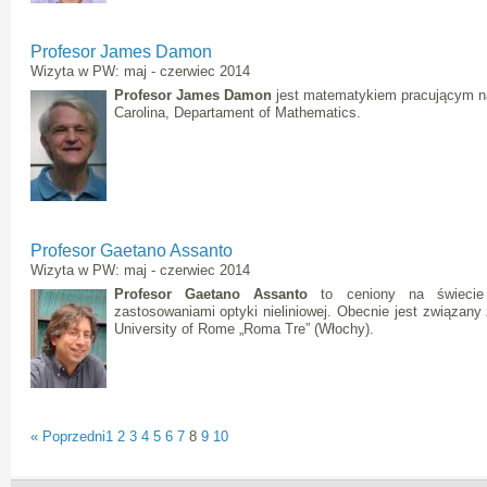
Profesor James Damon
Wizyta w PW: maj - czerwiec 2014
Profesor James Damon
jest matematykiem pracującym na 
Carolina, Departament of Mathematics.
Profesor Gaetano Assanto
Wizyta w PW: maj - czerwiec 2014
Profesor Gaetano Assanto
to ceniony na świecie 
zastosowaniami optyki nieliniowej. Obecnie jest związany
University of Rome „Roma Tre” (Włochy).
« Poprzedni
1
2
3
4
5
6
7
8
9
10