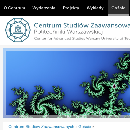
O Centrum
Wydarzenia
Projekty
Wykłady
Goście
Centrum Studiów Zaawansowanych
Goście
»
»