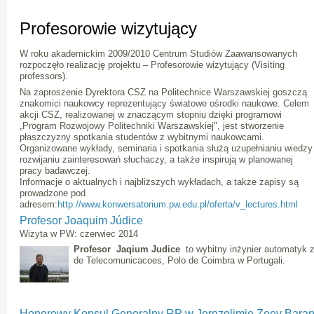
Profesorowie wizytujący
W roku akademickim 2009/2010 Centrum Studiów Zaawansowanych
rozpoczęło realizację projektu – Profesorowie wizytujący (Visiting
professors).
Na zaproszenie Dyrektora CSZ na Politechnice Warszawskiej goszczą
znakomici naukowcy reprezentujący światowe ośrodki naukowe. Celem
akcji CSZ, realizowanej w znaczącym stopniu dzięki programowi
„Program Rozwojowy Politechniki Warszawskiej", jest stworzenie
płaszczyzny spotkania studentów z wybitnymi naukowcami.
Organizowane wykłady, seminaria i spotkania służą uzupełnianiu wiedzy 
rozwijaniu zainteresowań słuchaczy, a także inspirują w planowanej
pracy badawczej.
Informacje o aktualnych i najbliższych wykładach, a także zapisy są
prowadzone pod
adresem:
http://www.konwersatorium.pw.edu.pl/oferta/v_lectures.html
Profesor Joaquim Júdice
Wizyta w PW: czerwiec 2014
Profesor Jaqium Judice
to wybitny inżynier automatyk z
de Telecomunicacoes, Polo de Coimbra w Portugali.
Honorowy Konsul Generalny RP w Jerozolimie Zeev Bara