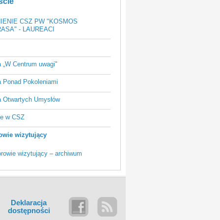
ście
IENIE CSZ PW "KOSMOS
ASA" - LAUREACI
a „W Centrum uwagi"
a Ponad Pokoleniami
a Otwartych Umysłów
ie w CSZ
owie wizytujący
orowie wizytujący – archiwum
Deklaracja
dostępności