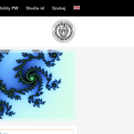
bility PW
Studia id
Szukaj