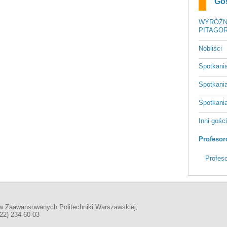
Go
WYRÓŻN
PITAGOR
Nobliści
Spotkani
Spotkani
Spotkani
Inni gośc
Profesor
Profes
w Zaawansowanych Politechniki Warszawskiej,
(22) 234-60-03