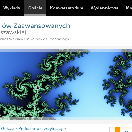
Wykłady
Goście
Konwersatorium
Wydawnictwa
Mo
Goście
Profesorowie wizytujący
»
»
»