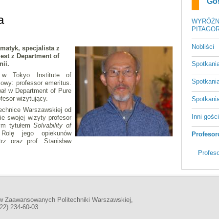
Go
a
WYRÓŻN
PITAGOR
Nobliści
matyk, specjalista z
jest z Department of
ii.
Spotkani
w Tokyo Institute of
Spotkani
owy: professor emeritus.
ał w Department of Pure
fesor wizytujący.
Spotkani
technice Warszawskiej od
Inni gośc
e swojej wizyty profesor
cym tytułem
Solvability of
Rolę jego opiekunów
Profesor
rz oraz prof. Stanisław
Profes
w Zaawansowanych Politechniki Warszawskiej,
(22) 234-60-03