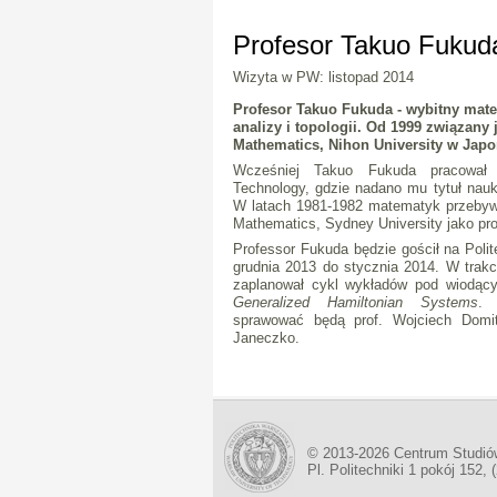
Profesor Takuo Fukud
Wizyta w PW: listopad 2014
Profesor Takuo Fukuda
- wybitny mate
analizy i topologii. Od 1999 związany 
Mathematics, Nihon University w Japon
Wcześniej Takuo Fukuda pracował 
Technology, gdzie nadano mu tytuł nauk
W latach 1981-1982 matematyk przebyw
Mathematics, Sydney University jako pro
Professor Fukuda będzie gościł na Poli
grudnia 2013 do stycznia 2014. W trakci
zaplanował cykl wykładów pod wiodą
Generalized Hamiltonian Systems
. 
sprawować będą prof. Wojciech Domit
Janeczko.
© 2013-2026 Centrum Studió
Pl. Politechniki 1 pokój 152, 