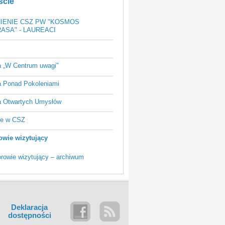
ście
IENIE CSZ PW "KOSMOS
ASA" - LAUREACI
a „W Centrum uwagi"
a Ponad Pokoleniami
a Otwartych Umysłów
ie w CSZ
owie wizytujący
orowie wizytujący – archiwum
Deklaracja
dostępności