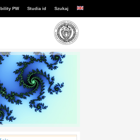
bility PW
Studia id
Szukaj