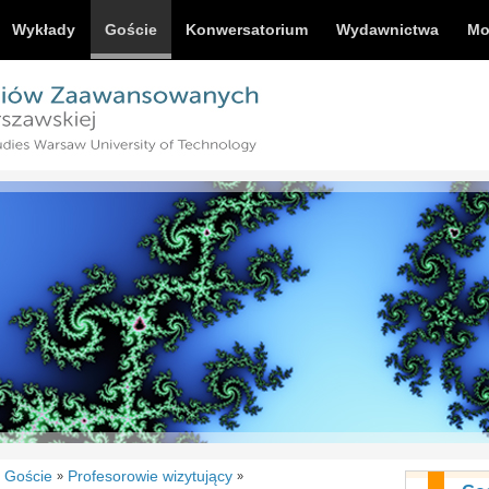
Wykłady
Goście
Konwersatorium
Wydawnictwa
Mo
Goście
Profesorowie wizytujący
»
»
»