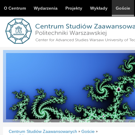
O Centrum
Wydarzenia
Projekty
Wykłady
Goście
Centrum Studiów Zaawansowanych
Goście
»
»