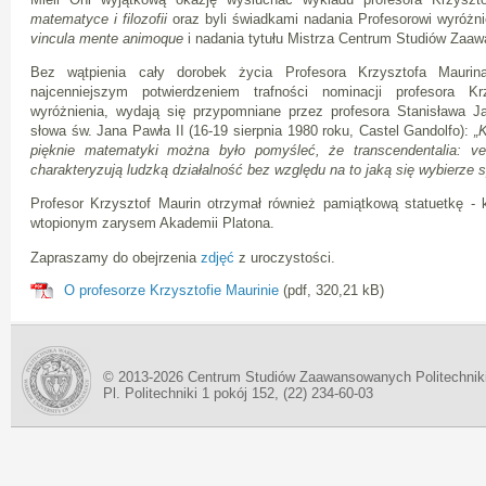
matematyce i filozofii
oraz byli świadkami nadania Profesorowi wyróżn
vincula mente animoque
i nadania tytułu Mistrza Centrum Studiów Za
Bez wątpienia cały dorobek życia Profesora Krzysztofa Mauri
najcenniejszym potwierdzeniem trafności nominacji profesora K
wyróżnienia, wydają się przypomniane przez profesora Stanisława J
słowa św. Jana Pawła II (16-19 sierpnia 1980 roku, Castel Gandolfo):
„
pięknie matematyki można było pomyśleć, że transcendentalia: 
charakteryzują ludzką działalność bez względu na to jaką się wybierze s
Profesor Krzysztof Maurin otrzymał również pamiątkową statuetkę - 
wtopionym zarysem Akademii Platona.
Zapraszamy do obejrzenia
zdjęć
z uroczystości.
O profesorze Krzysztofie Maurinie
(pdf, 320,21 kB)
© 2013-2026 Centrum Studiów Zaawansowanych Politechnik
Pl. Politechniki 1 pokój 152, (22) 234-60-03