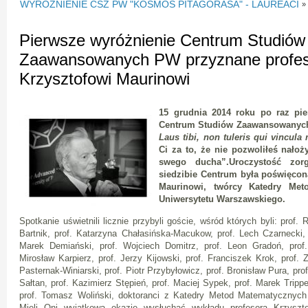
WYRÓŻNIENIE CSZ PW "KOSMOS PITAGORASA" - LAUREACI
»
Pierwsze wyróżnienie Centrum Studiów
Zaawansowanych PW przyznane profes
Krzysztofowi Maurinowi
15 grudnia 2014 roku po raz pi
Centrum Studiów Zaawansowanych 
Laus tibi, non tuleris qui vincu
Ci za to, że nie pozwoliłeś nało
swego ducha”.Uroczystość zo
siedzibie Centrum była poświęcon
Maurinowi, twórcy Katedry Met
Uniwersytetu Warszawskiego.
Spotkanie uświetnili licznie przybyli goście, wśród których byli: prof
Bartnik, prof. Katarzyna Chałasińska-Macukow, prof. Lech Czarnecki,
Marek Demiański, prof. Wojciech Domitrz, prof. Leon Gradoń, prof. 
Mirosław Karpierz, prof. Jerzy Kijowski, prof. Franciszek Krok, prof. 
Pasternak-Winiarski, prof. Piotr Przybyłowicz, prof. Bronisław Pura, pro
Sałtan, prof. Kazimierz Stępień, prof. Maciej Sypek, prof. Marek Tripp
prof. Tomasz Woliński, doktoranci z Katedry Metod Matematycznych
Mieli Oni wyjątkową okazję wysłuchać wykładu profesora Krzyszt