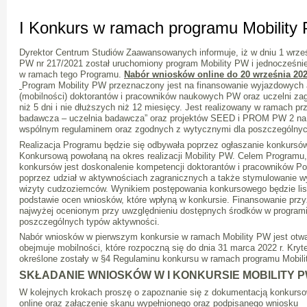
I Konkurs w ramach programu Mobility
Dyrektor Centrum Studiów Zaawansowanych informuje, iż w dniu 1 wrześ
PW nr 217/2021 został uruchomiony program Mobility PW i jednocześni
w ramach tego Programu.
Nabór wniosków online do 20 września 202
Program Mobility PW przeznaczony jest na finansowanie wyjazdowych
(mobilności) doktorantów i pracowników naukowych PW oraz uczelni zag
niż 5 dni i nie dłuższych niż 12 miesięcy. Jest realizowany w ramach pr
badawcza – uczelnia badawcza” oraz projektów SEED i PROM PW 2 na
wspólnym regulaminem oraz zgodnych z wytycznymi dla poszczególnych
Realizacja Programu będzie się odbywała poprzez ogłaszanie konkursó
Konkursową powołaną na okres realizacji Mobility PW. Celem Programu,
konkursów jest doskonalenie kompetencji doktorantów i pracowników Po
poprzez udział w aktywnościach zagranicznych a także stymulowanie 
wizyty cudzoziemców. Wynikiem postępowania konkursowego będzie lis
podstawie ocen wniosków, które wpłyną w konkursie. Finansowanie pr
najwyżej ocenionym przy uwzględnieniu dostępnych środków w programi
poszczególnych typów aktywności.
Nabór wniosków w pierwszym konkursie w ramach Mobility PW jest otw
obejmuje mobilności, które rozpoczną się do dnia 31 marca 2022 r. Kryt
określone zostały w §4 Regulaminu konkursu w ramach programu Mobil
SKŁADANIE WNIOSKÓW W I KONKURSIE MOBILITY 
W kolejnych krokach proszę o zapoznanie się z dokumentacją konkurso
online oraz załączenie skanu wypełnionego oraz podpisanego wniosku