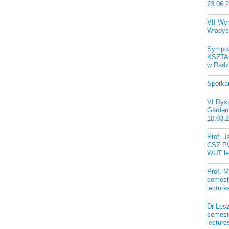
23.06.
VII Wy
Władys
Sympo
KSZTA
w Radzi
Spotka
VI Dysp
Gärdenf
10.03.
Prof. J
CSZ PW
WUT le
Prof. 
semest
lectur
Dr Les
semest
lectur