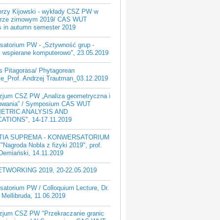
Jerzy Kijowski - wykłady CSZ PW w
rze zimowym 2019/ CAS WUT
es in autumn semester 2019
satorium PW - „Sztywność grup -
 wspierane komputerowo", 23.05.2019
 Pitagorasa/ Phytagorean
se_Prof. Andrzej Trautman_03.12.2019
jum CSZ PW „Analiza geometryczna i
owania” / Symposium CAS WUT
ETRIC ANALYSIS AND
ATIONS", 14-17.11.2019
TIA SUPREMA - KONWERSATORIUM
"Nagroda Nobla z fizyki 2019", prof.
Demiański, 14.11.2019
ETWORKING 2019, 20-22.05.2019
satorium PW / Colloquium Lecture, Dr.
Mellibruda, 11.06.2019
jum CSZ PW "Przekraczanie granic