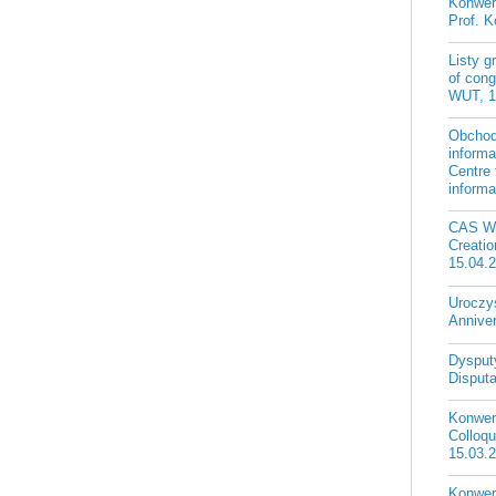
Konwer
Prof. K
Listy g
of cong
WUT, 1
Obchod
informa
Centre
informa
CAS W
Creatio
15.04.
Uroczy
Annive
Dysputy
Disputa
Konwers
Colloqu
15.03.
Konwers