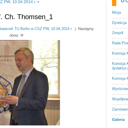
O 
SZ PW, 10.04.2014 r.
»
Misja
of. Ch. Thomsen_1
Dyrekcja
tawicieli TU Berlin w CSZ PW, 10.04.2014 r.
|
Następny
Zespół
»
obraz
Rada Pr
Komisja 
Komisja 
dydaktyc
Komisja 
Wyróżnie
Współpra
Zamówien
Galeria