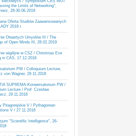
ur sieciowych"/ Symposium CAS WUT
ssing the Limits of Networking",
ierz, 28-30.06.2019
iana Oferta Studiów Zaawansowanych
ADY 2018 r.
nie Otwartych Umysłów III / The
s of Open Minds III, 28.02.2019
ie wigilijne w CSZ / Christmas Eve
g in CAS, 17.12.2018.
satorium PW / Colloquium Lecture,
tz von Wagner, 29.11.2018
TIA SUPREMA-Konwersatorium PW /
ium Lecture / Prof. Czesław
icz, 29.11.2018
 Pitagorejskie V / Pythagorean
tions V / 27.11.2018
um "Scientific Intelligence", 26-
2018