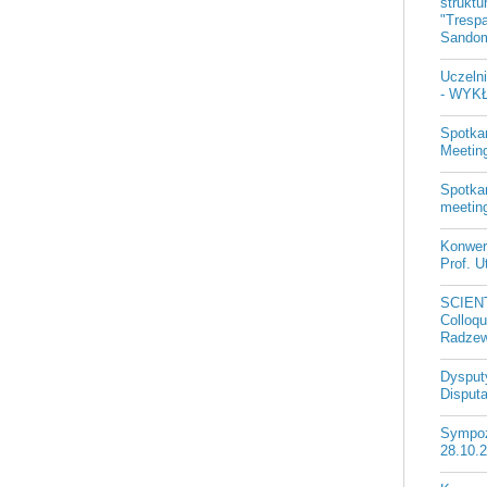
strukt
"Trespa
Sandom
Uczeln
- WYKŁ
Spotka
Meeting
Spotkan
meetin
Konwer
Prof. U
SCIEN
Colloqu
Radzew
Dysputy
Disputa
Sympozj
28.10.