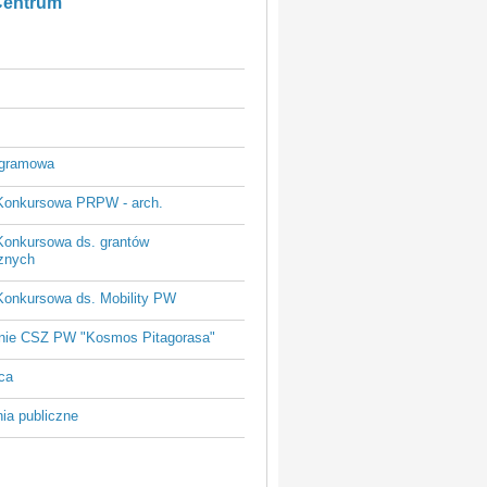
Centrum
ogramowa
Konkursowa PRPW - arch.
Konkursowa ds. grantów
znych
Konkursowa ds. Mobility PW
nie CSZ PW "Kosmos Pitagorasa"
ca
ia publiczne