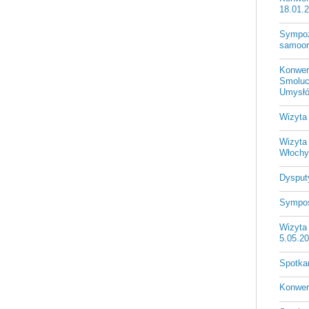
18.01.
Sympozj
samoorg
Konwer
Smoluc
Umysłó
Wizyta 
Wizyta
Włochy
Dysputy
Sympos
Wizyta
5.05.2
Spotka
Konwers