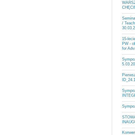
WARSZ
CHĘCIN
Semina
/ Teach
30.03.
15-lec
PW - ob
for Ad
Sympoz
5.03.2
Pierws
ID_24.
Sympo
INTEGR
Sympoz
STOWA
INAUG
Konwer