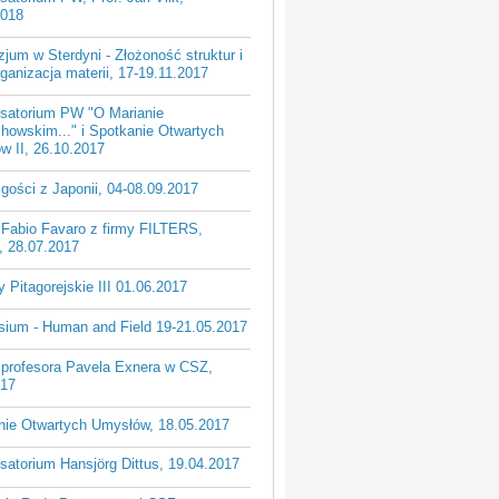
2018
um w Sterdyni - Złożoność struktur i
anizacja materii, 17-19.11.2017
satorium PW "O Marianie
howskim..." i Spotkanie Otwartych
w II, 26.10.2017
gości z Japonii, 04-08.09.2017
 Fabio Favaro z firmy FILTERS,
, 28.07.2017
 Pitagorejskie III 01.06.2017
ium - Human and Field 19-21.05.2017
 profesora Pavela Exnera w CSZ,
017
nie Otwartych Umysłów, 18.05.2017
atorium Hansjörg Dittus, 19.04.2017