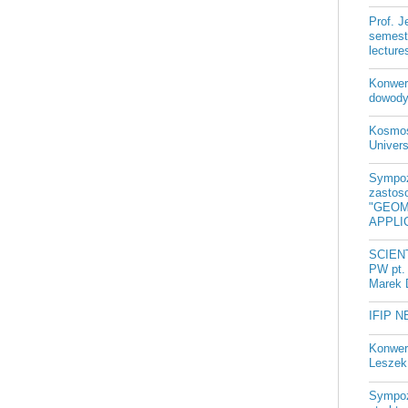
Prof. 
semest
lectur
Konwer
dowody
Kosmos
Univer
Sympoz
zastos
"GEOM
APPLIC
SCIEN
PW pt. 
Marek 
IFIP N
Konwer
Leszek 
Sympoz