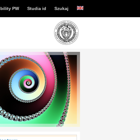
bility PW
Studia id
Szukaj