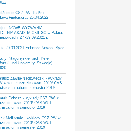
2022
różnienie CSZ PW dla Prof.
ława Findeisena, 26.04.2022
zjum NOWE WYZWANIA
ŁCENIA AKADEMICKIEGO w Pałacu
ejowicach, 27 -29.09.2021 r.
nie 20.09.2021 Enhance Naveed Syed
uty Pitagorejskie, prof. Peter
ors (Lund University, Szwecja),
2020
anusz Zawiła-Niedźwiedzki - wykłady
 w semestrze zimowym 2019/ CAS
ctures in autumn semester 2019
Marek Dobosz - wykłady CSZ PW w
rze zimowym 2019/ CAS WUT
es in autumn semester 2019
zek Mellibruda - wykłady CSZ PW w
rze zimowym 2019/ CAS WUT
es in autumn semester 2019