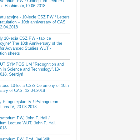
satorium PW / Colloquium Lecture /
oji Hashimoto,19.06.2018
ratulacyjne - 10-lecie CSZ PW / Letters
ratulation – 10th anniversary of CAS
2.04.2018
y 10-lecia CSZ PW - tablice
cyjne/ The 10th Anniversary of the
 for Advanced Studies WUT -
tion sheets
UT SYMPOSIUM "Recognition and
n in Science and Technology",13-
2018, Sterdyń
stość 10-lecia CSZ/ Ceremony of 10th
rsary of CAS, 12.04.2018
 Pitagorejskie IV / Pythagorean
tions IV, 20.03.2018
atorium PW, John F. Hall /
ium Lecture WUT, John F. Hall,
2018
atorium PW, Prof. Jari Viik,