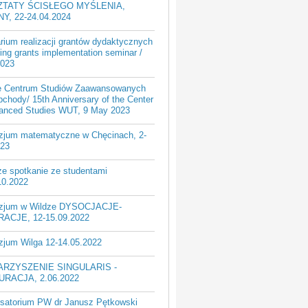
TATY ŚCISŁEGO MYŚLENIA,
Y, 22-24.04.2024
rium realizacji grantów dydaktycznych
ing grants implementation seminar /
2023
ie Centrum Studiów Zaawansowanych
chody/ 15th Anniversary of the Center
vanced Studies WUT, 9 May 2023
jum matematyczne w Chęcinach, 2-
023
ze spotkanie ze studentami
10.2022
zjum w Wildze DYSOCJACJE-
ACJE, 12-15.09.2022
jum Wilga 12-14.05.2022
RZYSZENIE SINGULARIS -
URACJA, 2.06.2022
satorium PW dr Janusz Pętkowski