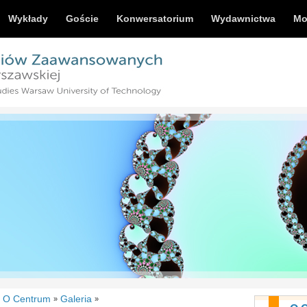
Wykłady
Goście
Konwersatorium
Wydawnictwa
Mo
O Centrum
Galeria
»
»
»