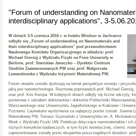
"Forum of understanding on Nanomateria
interdisciplinary applications", 3-5.06.2
W dniach 3-5 czerwca 2016 r. w hotelu Windsor w Jachrance
odbyło się „Forum of understanding on Nanomaterials and
their interdisciplinary applications" pod przewodnictwem
Naukowego Komitetu Organizacyjnego w składzie: prof.
Michael Giersig z Wydziału Fizyki na Freie University w
Berlinie, prof. Stanisław Janeczko – Dyrektor Centrum
Studiów Zaawansowanych PW oraz prof. Małgorzata
Lewandowska z Wydziału Inżynierii Materiałowej PW.
Forum otwarte zostało dyskusją na temat perspektyw rozwoju i przyszłośc
jaką jest nanotechnologia. Rozmowę poprowadzili prof. Michael Giersig,
oraz prof. Kris Kempa. W kolejnych dniach odbyły się liczne odczyty, k
posterowa z udziałem doktorantów i doktorów Politechniki Warszawskiej
Warszawskiego oraz Uniwersytetu Jagiellońskiego w Krakowie i Uniwers
Poznaniu. Laureatami wyróżnienia za najlepszy poster zostali: Joanna L
Materiałowej PW, Tomasz Szymański z Uniwersytetu im. A. Mickiewicza
Mirek z Wydziału Fizyki UW. Prelekcje dotyczące nanomateriałów i ich
różnych kierunków badawczych, w tym fizyki teoretycznej, chemii, mat
zaprezentowane zostały przez ekspertów poszczególnych dziedzin: pro